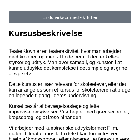
Er du virksomhed - klik her
Kursusbeskrivelse
TeaterKlovn er en teateraktivitet, hvor man arbejder
med kroppen og med at finde frem til den enkeltes
styrker og udtryk. Man øver samspil, og kunsten i at
kunne udtrykke det komplekse i det simple og at grine
af sig selv.
Dette kursus er især relevant for skoleelever, eller det
kan arrangeres som et kursus for skolelærere i at bruge
en legende tilgang i deres undervisning.
Kurset består af bevægelseslege og lette
improvisationsøvelser. Vi arbejder med grænser, roller,
kropssprog, og at læse hinanden.
Vi arbejder med kunstneriske udtryksformer: Film,
maleri, litteratur, musik. En tekst kan formidles ved
hjælp af kropssproget, eller placeres i et fantasiunivers.