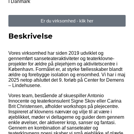
I Danmark
Er du virksomhed - klik her
Beskrivelse
Vores virksomhed har siden 2019 udviklet og
gennemført sanseteateraktiviteter og teaterklovne-
projekter for ældre på plejehjem og aktivitetscentre i
København. Formålet er, at styrke fællesskaber blandt
ældre og forebygge isolation og ensomhed. Vi har i maj
2025 netop afsluttet det 9. forløb på Center for Demens
– Lindehusene.
Vores team, bestående af skuespiller Antonio
Innocente og teaterkonsulent Signe Skov eller Carina
Brit Christensen, afholder workshops på plejecentre.
Inspireret af klovnens nærvær og vilje til at være i
øjeblikket, møder vi deltagerne og guider dem gennem
enkle øvelser, der aktiverer krop, sanser og fantasi.
Gennem en kombination af sanseteater og
teaterklovnens poesi skaber vi små øjeblikke af glæde,