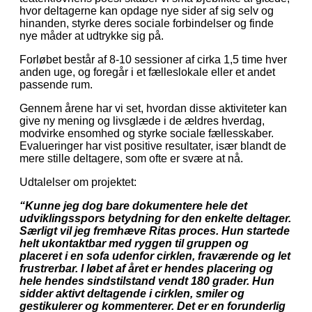
hvor deltagerne kan opdage nye sider af sig selv og
hinanden, styrke deres sociale forbindelser og finde
nye måder at udtrykke sig på.
Forløbet består af 8-10 sessioner af cirka 1,5 time hver
anden uge, og foregår i et fælleslokale eller et andet
passende rum.
Gennem årene har vi set, hvordan disse aktiviteter kan
give ny mening og livsglæde i de ældres hverdag,
modvirke ensomhed og styrke sociale fællesskaber.
Evalueringer har vist positive resultater, især blandt de
mere stille deltagere, som ofte er svære at nå.
Udtalelser om projektet:
“Kunne jeg dog bare dokumentere hele det
udviklingsspors betydning for den enkelte deltager.
Særligt vil jeg fremhæve Ritas proces. Hun startede
helt ukontaktbar med ryggen til gruppen og
placeret i en sofa udenfor cirklen, fraværende og let
frustrerbar. I løbet af året er hendes placering og
hele hendes sindstilstand vendt 180 grader. Hun
sidder aktivt deltagende i cirklen, smiler og
gestikulerer og kommenterer. Det er en forunderlig