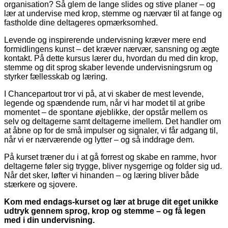
organisation? Så glem de lange slides og stive planer – og
lær at undervise med krop, stemme og nærvær
til at fange og
fastholde dine deltageres opmærksomhed.
Levende og inspirerende undervisning kræver mere end
formidlingens kunst – det kræver nærvær, sansning og ægte
kontakt.
På dette kursus lærer du, hvordan du med din krop,
stemme og dit sprog skaber levende undervisningsrum og
styrker fællesskab og læring.
I Chancepartout tror vi på, at vi skaber de mest levende,
legende og spændende rum, når vi har modet til at gribe
momentet – de spontane øjeblikke, der opstår mellem os
selv og deltagerne samt deltagerne imellem. Det handler om
at åbne op for de små impulser og signaler, vi får adgang til,
når vi er nærværende og lytter – og så inddrage dem.
På kurset træner du i at gå forrest og skabe en ramme, hvor
deltagerne føler sig trygge, bliver nysgerrige og folder sig ud.
Når det sker, løfter vi hinanden – og læring bliver både
stærkere og sjovere.
Kom med endags-kurset og lær at bruge dit eget unikke
udtryk gennem sprog, krop og stemme – og få legen
med i din undervisning.